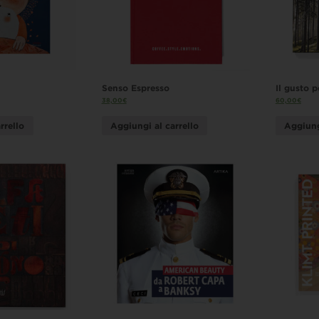
Senso Espresso
Il gusto p
38,00
€
60,00
€
rrello
Aggiungi al carrello
Aggiung