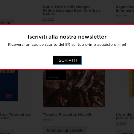
Natur-Park Schöneberger
Regolamen
Südgelände and Berlin’s Urban
Infermeri
Nature
140,00
€
20,00
€
rrello
Aggiung
Aggiungi al carrello
Iscriviti alla nostra newsletter
Riceverai un codice sconto del 5% sul tuo primo acquisto online!
ISCRIVITI
tura Tipografica
Tiepolo, Piazzetta, Novelli
L’oro dipi
afico
pittura tr
35,00
€
35,00
€
Aggiungi al carrello
rrello
Leggi t