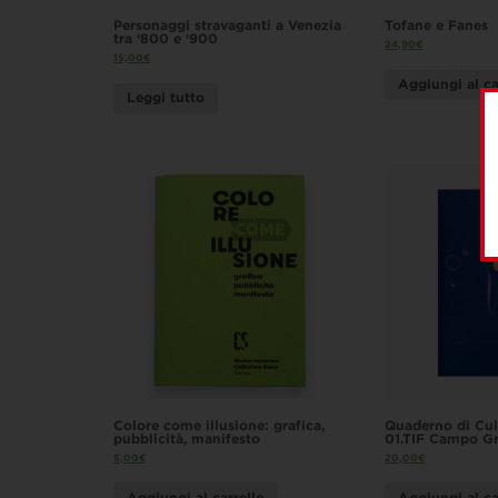
Personaggi stravaganti a Venezia
Tofane e Fanes
tra ‘800 e ‘900
24,90
€
15,00
€
Aggiungi al ca
Leggi tutto
Colore come illusione: grafica,
Quaderno di Cul
pubblicità, manifesto
01.TIF Campo Gr
5,00
€
20,00
€
Aggiungi al carrello
Aggiungi al ca