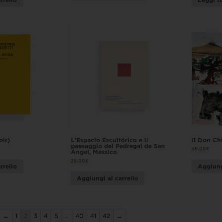
oir)
L’Espacio Escultórico e il
Il Don Chi
paesaggio del Pedregal de San
49,00
€
Ángel, Messico
25,00
€
rrello
Aggiung
Aggiungi al carrello
←
1
2
3
4
5
…
40
41
42
→