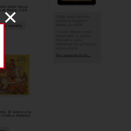
to della Sacra
a di Malta. 1725
Oggi puoi iniziare
subito a leggere:
basta un click!
i al carrello
I nostri eBook sono
disponibili in diversi
formati e sono
distribuiti sui principali
store online
Per saperne di più...
nto. El Greco e la
a Creta e Venezia
utto