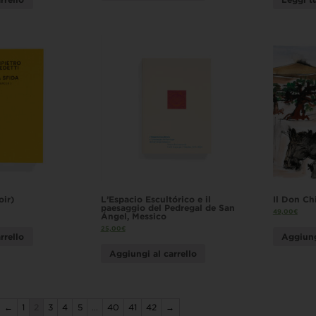
oir)
L’Espacio Escultórico e il
Il Don Chi
paesaggio del Pedregal de San
49,00
€
Ángel, Messico
25,00
€
rrello
Aggiung
Aggiungi al carrello
←
1
2
3
4
5
…
40
41
42
→