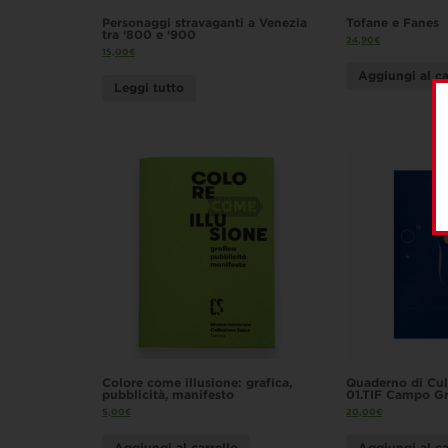
Personaggi stravaganti a Venezia
Tofane e Fanes
tra ‘800 e ‘900
24,90
€
15,00
€
Aggiungi al ca
Leggi tutto
Colore come illusione: grafica,
Quaderno di Cul
pubblicità, manifesto
01.TIF Campo Gr
5,00
€
20,00
€
Aggiungi al carrello
Aggiungi al ca