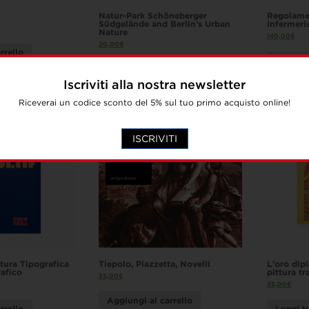
Natur-Park Schöneberger
Regolamen
Südgelände and Berlin’s Urban
Infermeri
Nature
140,00
€
20,00
€
rrello
Aggiung
Aggiungi al carrello
Iscriviti alla nostra newsletter
Riceverai un codice sconto del 5% sul tuo primo acquisto online!
ISCRIVITI
tura Tipografica
Tiepolo, Piazzetta, Novelli
L’oro dipi
afico
pittura tr
35,00
€
35,00
€
Aggiungi al carrello
rrello
Leggi t