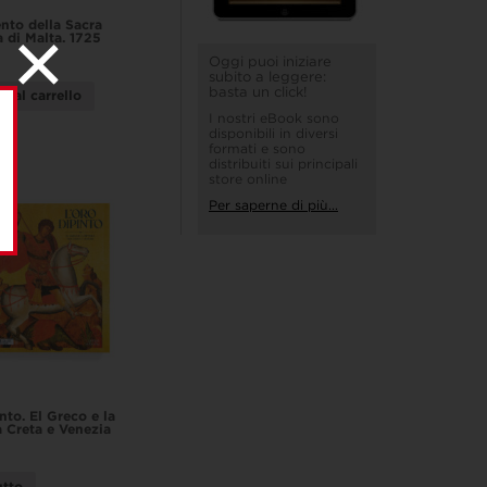
to della Sacra
a di Malta. 1725
Oggi puoi iniziare
subito a leggere:
basta un click!
i al carrello
I nostri eBook sono
disponibili in diversi
formati e sono
distribuiti sui principali
store online
Per saperne di più...
nto. El Greco e la
a Creta e Venezia
utto