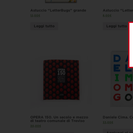
Astuccio “LetterBugs” grande
Astuccio “Lette
12,00
€
8,00
€
Leggi tutto
Leggi tutto
OPERA 150. Un secolo e mezzo
Daniele Cima. 
di teatro comunale di Treviso
33,00
€
30,00
€
Aggiungi al ca