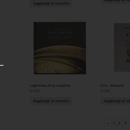
Aggiungi al carrello
Lightness that inspires
Cini. Venezia
35,00
€
15,00
€
Aggiungi al carrello
Aggiungi al ca
←
1
2
3