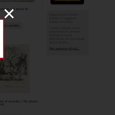
arcon. La gioia di
Oggi puoi iniziare
subito a leggere:
basta un click!
i al carrello
I nostri eBook sono
disponibili in diversi
formati e sono
distribuiti sui principali
store online
Per saperne di più...
sto al mondo / My place
rld