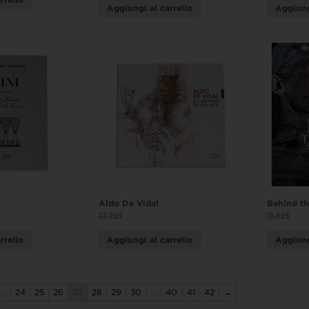
Aggiungi al carrello
Aggiung
Aldo De Vidal
Behind t
23,00
€
15,00
€
rrello
Aggiungi al carrello
Aggiung
…
24
25
26
27
28
29
30
…
40
41
42
→