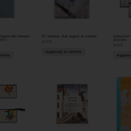
Poesie del tempo
Di Venere. Dal segno al colore
Astuccio 
017)
piccolo
25,00
€
18,00
€
Aggiungi al carrello
rrello
Aggiung