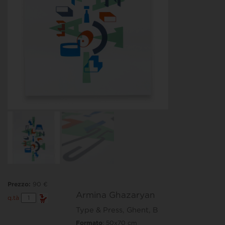
Prezzo:
90 €
Armina Ghazaryan
Armina
q.tà
Ghazaryan
Type & Press, Ghent, B
quantità
Formato
: 50x70 cm