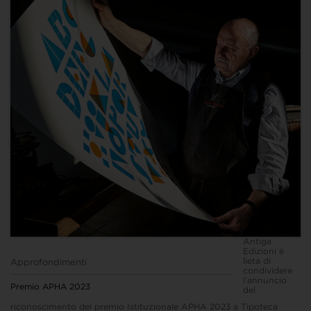
Antiga
Edizioni è
lieta di
Approfondimenti
condividere
l’annuncio
Premio APHA 2023
del
riconoscimento del premio Istituzionale APHA 2023 a Tipoteca