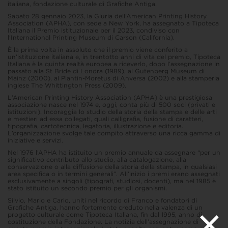
italiana, fondazione culturale di Grafiche Antiga.
Sabato 28 gennaio 2023, la Giuria dell’American Printing History
Association (APHA), con sede a New York, ha assegnato a Tipoteca
Italiana il Premio istituzionale per il 2023, condiviso con
l’International Printing Museum di Carson (California).
È la prima volta in assoluto che il premio viene conferito a
un’istituzione italiana e, in trentotto anni di vita del premio, Tipoteca
Italiana è la quinta realtà europea a riceverlo, dopo l’assegnazione in
passato alla St Bride di Londra (1989), al Gutenberg Museum di
Mainz (2000), al Plantin-Moretus di Anversa (2002) e alla stamperia
inglese The Whittington Press (2009).
L’American Printing History Association (APHA) è una prestigiosa
associazione nasce nel 1974 e, oggi, conta più di 500 soci (privati e
istituzioni). Incoraggia lo studio della storia della stampa e delle arti
e mestieri ad essa collegati, quali calligrafia, fusione di caratteri,
tipografia, cartotecnica, legatoria, illustrazione e editoria.
L’organizzazione svolge tale compito attraverso una ricca gamma di
iniziative e servizi.
Nel 1976 l’APHA ha istituito un premio annuale da assegnare “per un
significativo contributo allo studio, alla catalogazione, alla
conservazione o alla diffusione della storia della stampa, in qualsiasi
area specifica o in termini generali”. All’inizio i premi erano assegnati
esclusivamente a singoli (tipografi, studiosi, docenti), ma nel 1985 è
stato istituito un secondo premio per gli organismi.
Silvio, Mario e Carlo, uniti nel ricordo di Franco e fondatori di
Grafiche Antiga, hanno fortemente creduto nella valenza di un
progetto culturale come Tipoteca Italiana, fin dal 1995, anno di
costituzione della Fondazione. La notizia dell’assegnazione di