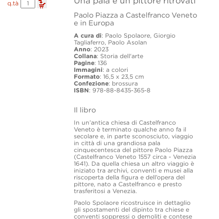
Una pala e un pittore ritrovati
Una
q.tà
pala
Paolo Piazza a Castelfranco Veneto
e
e in Europa
un
pittore
A cura di
: Paolo Spolaore, Giorgio
ritrovati
Tagliaferro, Paolo Asolan
quantity
Anno
: 2023
Collana
: Storia dell'arte
Pagine
: 136
Immagini
: a colori
Formato
: 16,5 x 23,5 cm
Confezione
: brossura
ISBN
: 978-88-8435-365-8
Il libro
In un’antica chiesa di Castelfranco
Veneto è terminato qualche anno fa il
secolare e, in parte sconosciuto, viaggio
in città di una grandiosa pala
cinquecentesca del pittore Paolo Piazza
(Castelfranco Veneto 1557 circa - Venezia
1641). Da quella chiesa un altro viaggio è
iniziato tra archivi, conventi e musei alla
riscoperta della figura e dell’opera del
pittore, nato a Castelfranco e presto
trasferitosi a Venezia.
Paolo Spolaore ricostruisce in dettaglio
gli spostamenti del dipinto tra chiese e
conventi soppressi o demoliti e contese