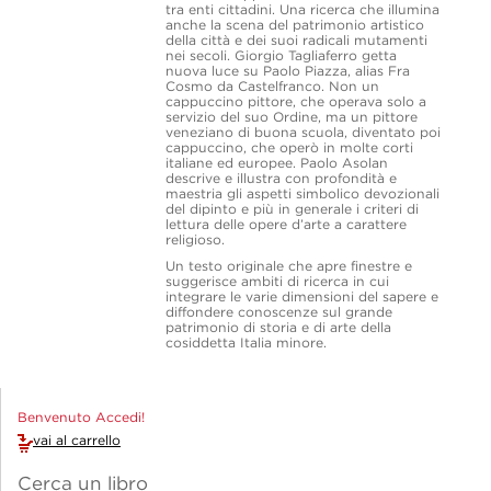
tra enti cittadini. Una ricerca che illumina
anche la scena del patrimonio artistico
della città e dei suoi radicali mutamenti
nei secoli. Giorgio Tagliaferro getta
nuova luce su Paolo Piazza, alias Fra
Cosmo da Castelfranco. Non un
cappuccino pittore, che operava solo a
servizio del suo Ordine, ma un pittore
veneziano di buona scuola, diventato poi
cappuccino, che operò in molte corti
italiane ed europee. Paolo Asolan
descrive e illustra con profondità e
maestria gli aspetti simbolico devozionali
del dipinto e più in generale i criteri di
lettura delle opere d’arte a carattere
religioso.
Un testo originale che apre finestre e
suggerisce ambiti di ricerca in cui
integrare le varie dimensioni del sapere e
diffondere conoscenze sul grande
patrimonio di storia e di arte della
cosiddetta Italia minore.
Benvenuto Accedi!
vai al carrello
Cerca un libro