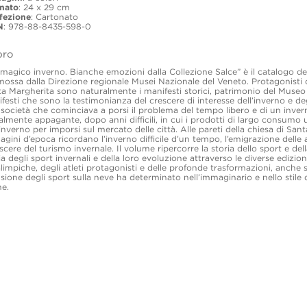
mato
: 24 x 29 cm
fezione
: Cartonato
N
: 978-88-8435-598-0
ibro
magico inverno. Bianche emozioni dalla Collezione Salce” è il catalogo de
ossa dalla Direzione regionale Musei Nazionale del Veneto. Protagonisti 
a Margherita sono naturalmente i manifesti storici, patrimonio del Museo 
festi che sono la testimonianza del crescere di interesse dell’inverno e deg
società che cominciava a porsi il problema del tempo libero e di un inver
almente appagante, dopo anni difficili, in cui i prodotti di largo consumo 
’inverno per imporsi sul mercato delle città. Alle pareti della chiesa di San
gini d’epoca ricordano l’inverno difficile d’un tempo, l’emigrazione delle
ascere del turismo invernale. Il volume ripercorre la storia dello sport e de
ia degli sport invernali e della loro evoluzione attraverso le diverse edizio
limpiche, degli atleti protagonisti e delle profonde trasformazioni, anche so
usione degli sport sulla neve ha determinato nell’immaginario e nello stile di
ne.