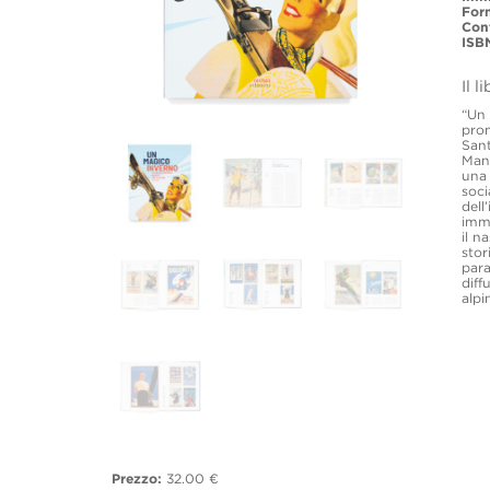
For
Con
ISB
Il l
“Un 
prom
Sant
Mani
una 
soci
dell
imma
il n
stor
para
diff
alpi
Prezzo:
32.00 €