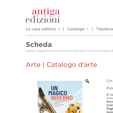
La casa editrice
Catalogo
Tipoteca
Scheda
Home
/
Saggistica
/
Storia
/
storia dello sport e della montagna
/
Arte | Catalogo d'arte
Un
Bia
A cu
Spa
Ann
Col
Pag
Imm