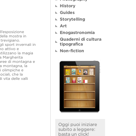
History
Guides
Storytelling
Art
ll’esposizione
Enogastronomia
della mostra in
Quaderni di cultura
trevigiano.
tipografica
li sport invernali in
no attivo e
Non-fiction
utilizzano la magia
ta Margherita
 aree di montagna e
lla montagna, la
ni olimpiche e
ciali, che la
 vita delle valli
Oggi puoi iniziare
subito a leggere:
basta un click!