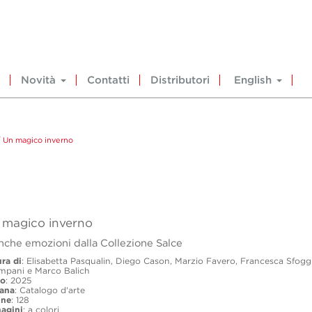
Novità
Contatti
Distributori
English
 Un magico inverno
 magico inverno
nche emozioni dalla Collezione Salce
ra di
: Elisabetta Pasqualin, Diego Cason, Marzio Favero, Francesca Sfog
mpani e Marco Balich
o
: 2025
lana
: Catalogo d'arte
ine
: 128
agini
: a colori