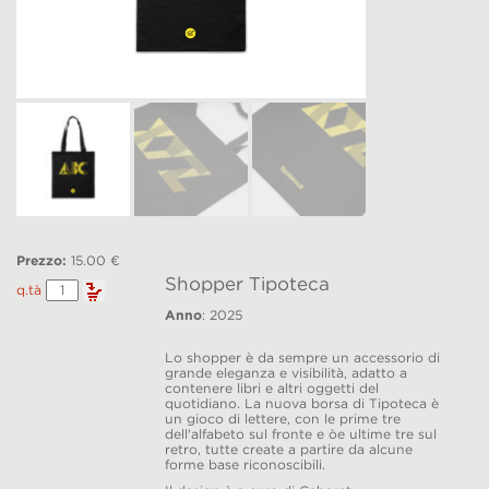
Prezzo:
15.00 €
Shopper Tipoteca
Shopper
q.tà
Tipoteca
Anno
: 2025
quantity
Lo shopper è da sempre un accessorio di
grande eleganza e visibilità, adatto a
contenere libri e altri oggetti del
quotidiano. La nuova borsa di Tipoteca è
un gioco di lettere, con le prime tre
dell'alfabeto sul fronte e òe ultime tre sul
retro, tutte create a partire da alcune
forme base riconoscibili.