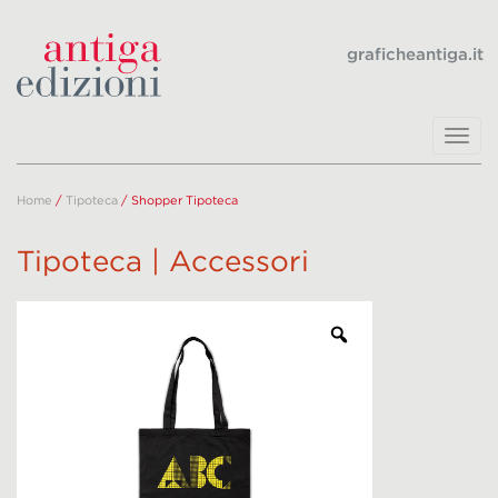
graficheantiga.it
Toggl
navig
Home
/
Tipoteca
/ Shopper Tipoteca
Tipoteca | Accessori