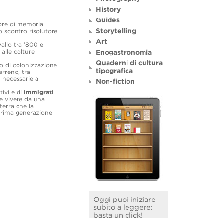
History
Guides
tore di memoria
Storytelling
o scontro risolutore
Art
allo tra ’800 e
 alle colture
Enogastronomia
Quaderni di cultura
tto di colonizzazione
tipografica
erreno, tra
e necessarie a
Non-fiction
tivi e di
immigrati
he vivere da una
terra che la
a prima generazione
.
Oggi puoi iniziare
subito a leggere:
basta un click!