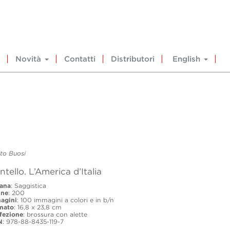
Novità
Contatti
Distributori
English
to Buosi
tello. L’America d’Italia
lana
: Saggistica
ine
: 200
agini
: 100 immagini a colori e in b/n
mato
: 16,8 x 23,8 cm
fezione
: brossura con alette
N
: 978-88-8435-119-7