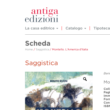
La casa editrice
Catalogo
Tipoteca
Scheda
Home
/
Saggistica
/ Montello. L’America d’Italia
Saggistica
Beni
Mon
Col
Pag
Imm
For
Con
ISB