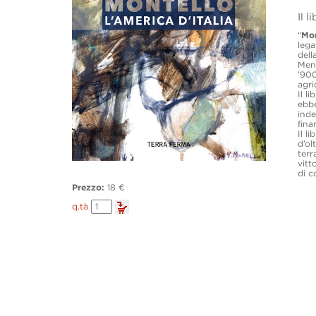
Il l
“
Mon
lega
dell
Men
’900
agri
Il l
ebbe
inde
fina
Il l
d’ol
terr
vitt
di c
Prezzo:
18 €
Montello.
q.tà
L'America
d'Italia
quantity