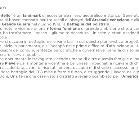
ibro
tello
” è un
landmark
di eccezionale rilievo geografico e storico. Genera
ta al bosco riservato per tre secoli ai bisogni dell’
Arsenale veneziano
e all
a
Grande Guerra
nel giugno 1918, la
Battaglia del Solstizio
.
o note le vicende di una
riforma fondiaria
di grande ambizione che, a cav
, ha trasformato il bosco – già molto decaduto – in seimila ettari destinati
cole.
ibro si occupa in dettaglio delle varie fasi in cui questo pionieristico proge
 inizio in parlamento, e si inceppò nelle prime difficoltà d’attuazione sul t
cisioni dei comuni, lentezze burocratiche e governative, penuria di risors
nziare i servizi pubblici.
ibro documenta le travagliate vicende umane di oltre duemila famiglie di na
tre
Piave
e dalla montana vicentina e bellunese, impegnati a ricavare di c
a accidentata, avara di risultati, povera d’acqua e di strade d’accesso, una 
oriosa battaglia del 1918 mise a ferro e fuoco, distruggendo il lavoro dell
oloni. Una terra che osservatori distratti avevano scambiato per l’
America