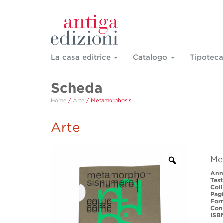
La casa editrice
Catalogo
Tipoteca
Scheda
Home
/
Arte
/ Metamorphosis
Arte
Me
Ann
Test
Col
Pag
For
Con
ISB