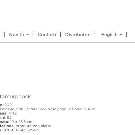
Novità
Contatti
Distributori
English
tamorphosis
o
: 2021
i di:
Giovanni Berera, Paolo Bolpagni e Sonia D'Alto
lana
: Arte
ine
: 92
mato
: 19 x 25,5 cm
fezione
: brossura con alette
N
: 978-88-8435-254-5