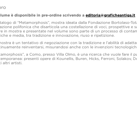
ibro
olume è disponibile in pre-ordine scrivendo a
editoria@graficheantiga.it
atalogo di “Metamorphosis”, mostra ideata dalla Fondazione Bortolaso-To
azione polifonica che disarticola una costellazione di voci, prospettive e sa
e in mostra e presentate nel volume sono parte di un processo di conta
iche e media, tra tradizione e innovazione, riuso e ripetizione.
ostra è un tentativo di negoziazione con la tradizione e l’abilità di adatta
inuamente reinventarsi, misurandosi anche con le invenzioni tecnologich
amorphosis”, a Como, presso Villa Olmo, è una ricerca che vuole fare il pun
emporanea: presenti opere di Kounellis, Buren, Hicks, Ferroni, Solakov, Do
 altri artisti.