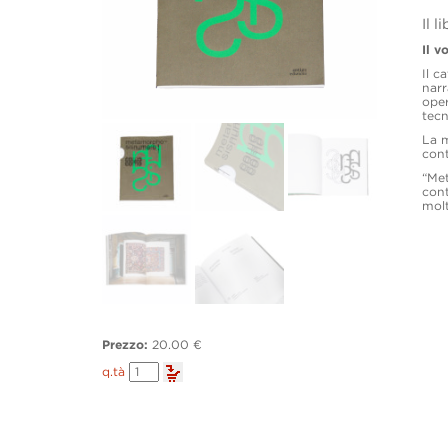
Il l
Il v
Il c
narr
oper
tecn
La m
cont
“Met
cont
molti
Prezzo:
20.00 €
Metamorphosis
q.tà
quantity