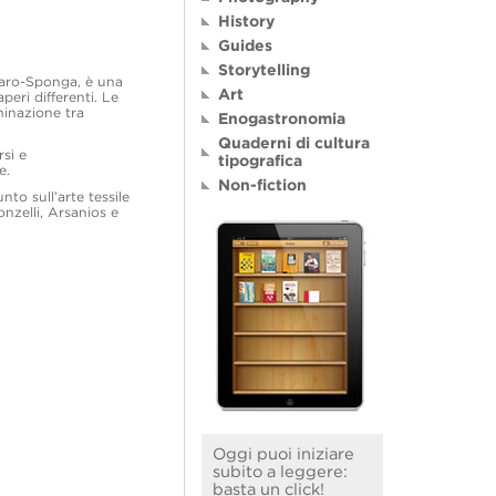
History
Guides
Storytelling
taro-Sponga, è una
Art
peri differenti. Le
minazione tra
Enogastronomia
Quaderni di cultura
rsi e
tipografica
e.
Non-fiction
to sull’arte tessile
nzelli, Arsanios e
Oggi puoi iniziare
subito a leggere:
basta un click!