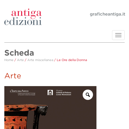
graficheantiga.it
Toggl
navig
Scheda
Home
/
Arte
/
Arte miscellanea
/ Le Ore della Donna
Arte