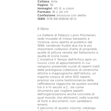
Collana
: Arte
Pagine
: 76
Immagini
: 40 ill. a colori
Formato
: 16 x 24 cm
Confezione
: brossura con alette
ISBN
: 978-88-89846-81-0
Il libro
Le Gallerie di Palazzo Leoni Montanari,
sede museale di Intesa Sanpaolo a
Vicenza, sono aperte al pubblico dal
1999, rendendo fruibili due tra le più
importanti collezioni d’arte di proprietà,
quella di pittura veneta del Settecento e
quella di icone russe.
L’iniziativa Il Tempo dell’Antico apre un
nuovo ciclo di appuntamenti in cui
vengono presentati nuclei di reperti tratti
dalla prestigiosa collezione di ceramiche
attiche e magnogreche dell’Istituto, un
ingente corpus di oltre 500 reperti,
preziosi sia come testimonianza della
raffinatezza raggiunta da queste società
tra V e III secolo a.C., sia come
strumento per cogliere aspetti
dell’organizzazione anche concreta di
quel mondo che altrimenti, nella scarsità
di fonti e documenti, non sarebbero
emersi.
Il percorso di questo volume, catalogo