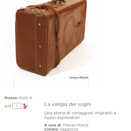
Prezzo:
15.00 €
La valigia dei sogni
La
q.tà
valigia
Una storia di coraggiosi migranti e
dei
nuovi esploratori
sogni
quantity
A cura di
: Prando Prandi
Collana
: Saggistica