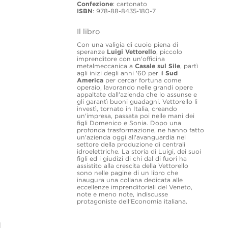
Confezione
: cartonato
ISBN
: 978-88-8435-180-7
Il libro
Con una valigia di cuoio piena di
speranze
Luigi Vettorello
, piccolo
imprenditore con un'officina
metalmeccanica a
Casale sul Sile
, partì
agli inizi degli anni '60 per il
Sud
America
per cercar fortuna come
operaio, lavorando nelle grandi opere
appaltate dall'azienda che lo assunse e
gli garantì buoni guadagni. Vettorello li
investì, tornato in Italia, creando
un'impresa, passata poi nelle mani dei
figli Domenico e Sonia. Dopo una
profonda trasformazione, ne hanno fatto
un'azienda oggi all'avanguardia nel
settore della produzione di centrali
idroelettriche. La storia di Luigi, dei suoi
figli ed i giudizi di chi dal di fuori ha
assistito alla crescita della Vettorello
sono nelle pagine di un libro che
inaugura una collana dedicata alle
eccellenze imprenditoriali del Veneto,
note e meno note, indiscusse
protagoniste dell'Economia italiana.