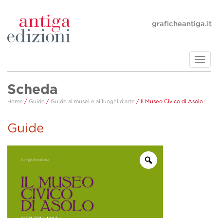
graficheantiga.it
Toggl
navig
Scheda
Home
/
Guide
/
Guide ai musei e ai luoghi d'arte
/ Il Museo Civico di Asolo
Guide