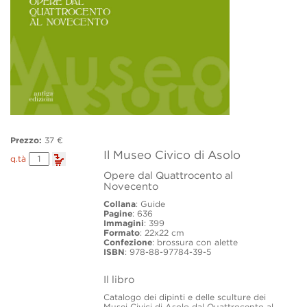
Prezzo:
37 €
Il Museo Civico di Asolo
Il
q.tà
Museo
Opere dal Quattrocento al
Civico
Novecento
di
Asolo
Collana
: Guide
quantity
Pagine
: 636
Immagini
: 399
Formato
: 22x22 cm
Confezione
: brossura con alette
ISBN
: 978-88-97784-39-5
Il libro
Catalogo dei dipinti e delle sculture dei
Musei Civici di Asolo dal Quattrocento al