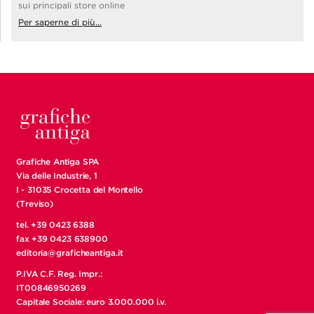
sui principali store online
Per saperne di più...
Grafiche Antiga SPA
Via delle Industrie, 1
I - 31035 Crocetta del Montello
(Treviso)
tel. +39 0423 6388
fax +39 0423 638900
editoria@graficheantiga.it
P.IVA C.F. Reg. Impr.:
IT00846950269
Capitale Sociale: euro 3.000.000 i.v.