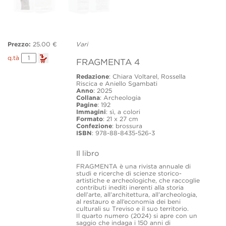
Prezzo:
25.00 €
Vari
FRAGMENTA
q.tà
FRAGMENTA 4
4
quantity
Redazione
: Chiara Voltarel, Rossella
Riscica e Aniello Sgambati
Anno
: 2025
Collana
: Archeologia
Pagine
: 192
Immagini
: sì, a colori
Formato
: 21 x 27 cm
Confezione
: brossura
ISBN
: 978-88-8435-526-3
Il libro
FRAGMENTA è una rivista annuale di
studi e ricerche di scienze storico-
artistiche e archeologiche, che raccoglie
contributi inediti inerenti alla storia
dell’arte, all’architettura, all’archeologia,
al restauro e all’economia dei beni
culturali su Treviso e il suo territorio.
Il quarto numero (2024) si apre con un
saggio che indaga i 150 anni di