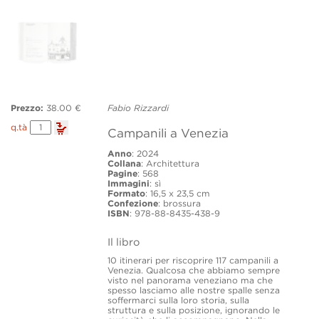
Prezzo:
38.00 €
Fabio Rizzardi
Campanili
q.tà
Campanili a Venezia
a
Venezia
Anno
: 2024
quantity
Collana
: Architettura
Pagine
: 568
Immagini
: sì
Formato
: 16,5 x 23,5 cm
Confezione
: brossura
ISBN
: 978-88-8435-438-9
Il libro
10 itinerari per riscoprire 117 campanili a
Venezia. Qualcosa che abbiamo sempre
visto nel panorama veneziano ma che
spesso lasciamo alle nostre spalle senza
soffermarci sulla loro storia, sulla
struttura e sulla posizione, ignorando le